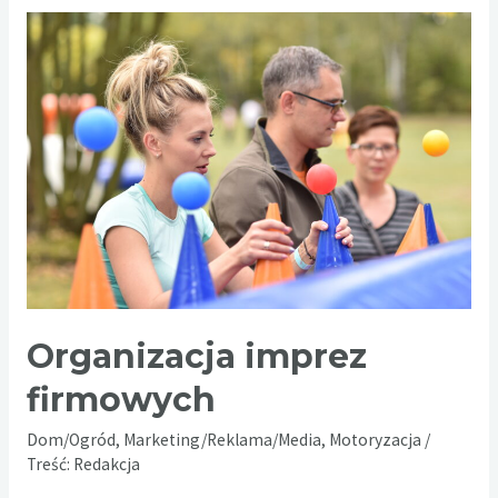
odzieży
–
którą
wybrać?
Organizacja imprez
firmowych
Dom/Ogród
,
Marketing/Reklama/Media
,
Motoryzacja
/
Treść:
Redakcja