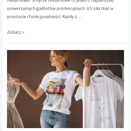
reklamowe? Smycze reklamowe to jeden z najbardziej
uniwersalnych gadżetów promocyjnych. Ich siła tkwi w
prostocie i funkcjonalności. Każdy z …
Smycze
Zobacz »
reklamowe
–
czy
można
je
zastosować
w
każdej
branży?
Odpowiadamy.