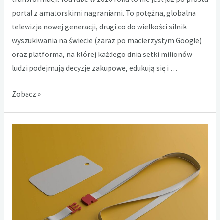
portal z amatorskimi nagraniami. To potężna, globalna
telewizja nowej generacji, drugi co do wielkości silnik
wyszukiwania na świecie (zaraz po macierzystym Google)
oraz platforma, na której każdego dnia setki milionów
ludzi podejmują decyzje zakupowe, edukują się i …
Dlaczego
Zobacz »
warto
kupić
Polubienia
na
YouTube?