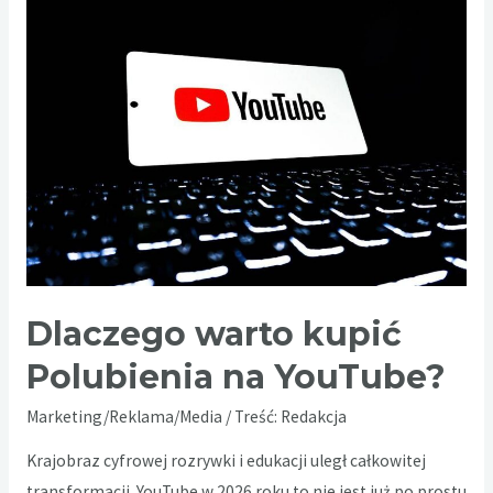
pozycjonowanie
strony?
Szczera
odpowiedź
na
pytanie,
którego
boją
się
agencje
Dlaczego warto kupić
Polubienia na YouTube?
Marketing/Reklama/Media
/ Treść:
Redakcja
Krajobraz cyfrowej rozrywki i edukacji uległ całkowitej
transformacji. YouTube w 2026 roku to nie jest już po prostu