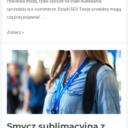
chwilowa moda, tylko sposób na stałe budowanie
sprzedaży w e-commerce. Dzięki SEO Twoje produkty mogą
częściej pojawiać …
Zwiększ
Zobacz »
widoczność
swojego
sklepu
dzięki
optymalizacji
SEO
IdoSell
Smycz sublimacyjna z