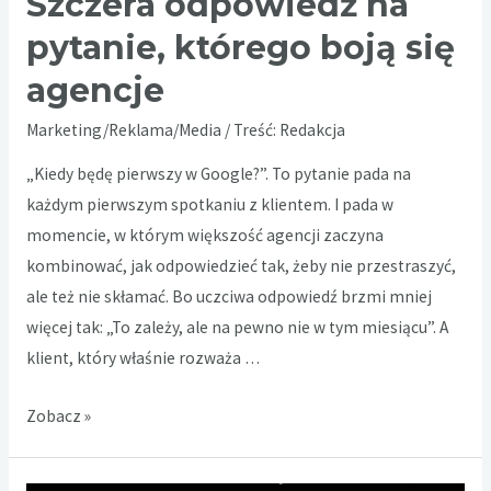
Szczera odpowiedź na
pytanie, którego boją się
agencje
Marketing/Reklama/Media
/ Treść:
Redakcja
„Kiedy będę pierwszy w Google?”. To pytanie pada na
każdym pierwszym spotkaniu z klientem. I pada w
momencie, w którym większość agencji zaczyna
kombinować, jak odpowiedzieć tak, żeby nie przestraszyć,
ale też nie skłamać. Bo uczciwa odpowiedź brzmi mniej
więcej tak: „To zależy, ale na pewno nie w tym miesiącu”. A
klient, który właśnie rozważa …
Ile
Zobacz »
naprawdę
trwa