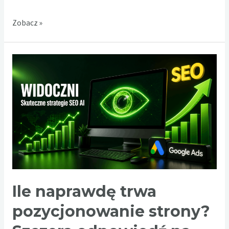
Smycz
Zobacz »
sublimacyjna
z
personalizacją
–
sposób
na
wyróżnienie
uczestników
wydarzenia
Ile naprawdę trwa
pozycjonowanie strony?