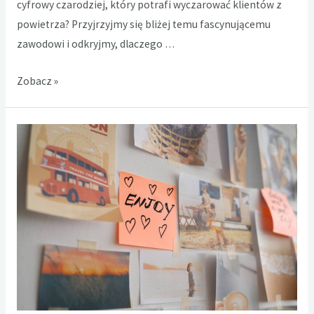
cyfrowy czarodziej, który potrafi wyczarować klientów z
powietrza? Przyjrzyjmy się bliżej temu fascynującemu
zawodowi i odkryjmy, dlaczego …
Kim
Zobacz »
jest
specjalista
Google
Ads
i
czym
się
zajmuje?