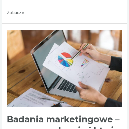
Magnesy
Zobacz »
personalizowane
–
sposoby
wykorzystania
Badania marketingowe –