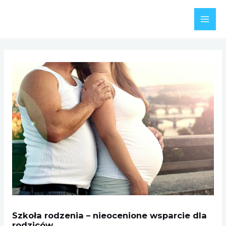
Skip
to
MAI
content
MEN
Szkoła rodzenia – nieocenione wsparcie dla
rodziców