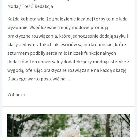
Moda
/ Treść:
Redakcja
Każda kobieta wie, że znalezienie idealnej torby to nie lada
wyzwanie. Współczesne trendy modowe promują
praktyczne rozwiązania, które jednocześnie dodają szyku i
klasy. Jednym z takich akcesoriów są nerki damskie, które
szturmem podbiły serca miłośniczek funkcjonalnych
dodatków. Ten uniwersalny dodatek łączy modną estetykę z
wygodą, oferując praktyczne rozwiązanie na każdą okazję.
Dlaczego warto postawić na …
Nerka
Zobacz »
damska
–
Praktyczny
dodatek