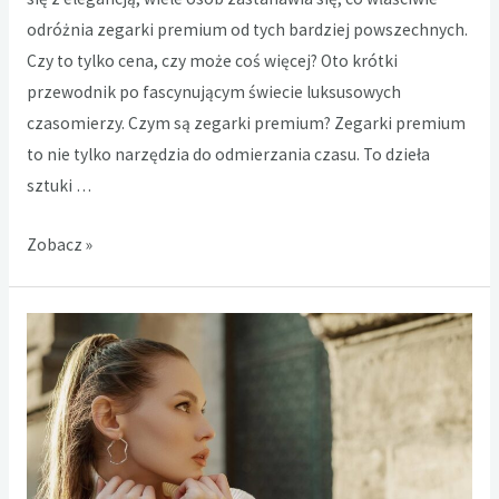
odróżnia zegarki premium od tych bardziej powszechnych.
Czy to tylko cena, czy może coś więcej? Oto krótki
przewodnik po fascynującym świecie luksusowych
czasomierzy. Czym są zegarki premium? Zegarki premium
to nie tylko narzędzia do odmierzania czasu. To dzieła
sztuki …
Zegarki
Zobacz »
premium:
Czym
różnią
się
od
zwykłych
czasomierzy?