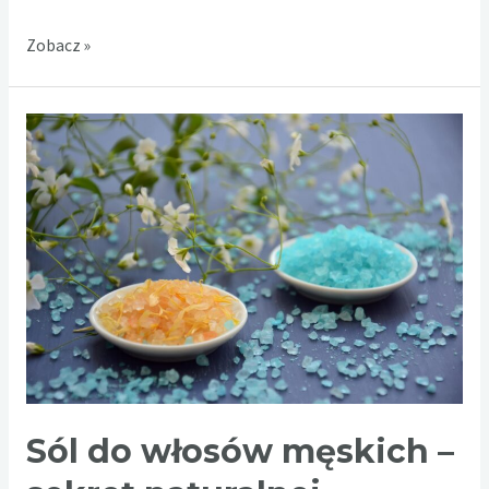
Włóczki
Zobacz »
moherowe
–
delikatność
i
luksus
w
świecie
dziewiarstwa
Sól do włosów męskich –