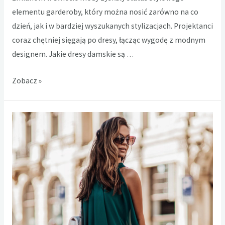
elementu garderoby, który można nosić zarówno na co
dzień, jak i w bardziej wyszukanych stylizacjach. Projektanci
coraz chętniej sięgają po dresy, łącząc wygodę z modnym
designem. Jakie dresy damskie są …
Modne
Zobacz »
dresy
damskie,
czyli
jakie?
Sprawdź,
jakie
są
trendy!