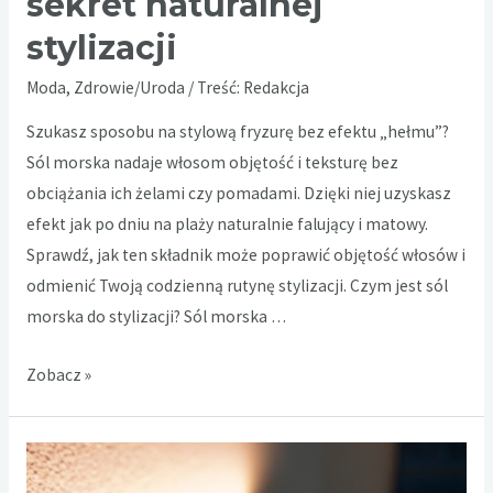
sekret naturalnej
stylizacji
Moda
,
Zdrowie/Uroda
/ Treść:
Redakcja
Szukasz sposobu na stylową fryzurę bez efektu „hełmu”?
Sól morska nadaje włosom objętość i teksturę bez
obciążania ich żelami czy pomadami. Dzięki niej uzyskasz
efekt jak po dniu na plaży naturalnie falujący i matowy.
Sprawdź, jak ten składnik może poprawić objętość włosów i
odmienić Twoją codzienną rutynę stylizacji. Czym jest sól
morska do stylizacji? Sól morska …
Sól
Zobacz »
do
włosów
męskich