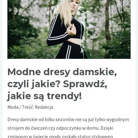
na
każdą
okazję
Modne dresy damskie,
czyli jakie? Sprawdź,
jakie są trendy!
Moda
/ Treść:
Redakcja
Dresy damskie od kilku sezonów nie są już tylko wygodnym
strojem do ćwiczeń czy odpoczynku w domu. Dzięki
zmianom w świecie mody zyskały status stylowego