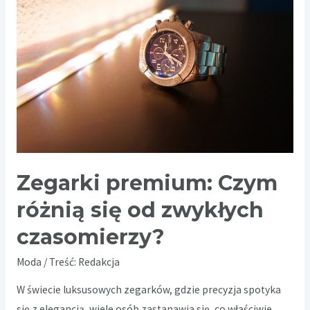
–
sekret
naturalnej
stylizacji
Zegarki premium: Czym
różnią się od zwykłych
czasomierzy?
Moda
/ Treść:
Redakcja
W świecie luksusowych zegarków, gdzie precyzja spotyka
się z elegancją, wiele osób zastanawia się, co właściwie