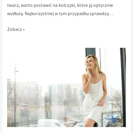
twarz, warto postawić na kolczyki, które ją optycznie
wydłużą. Najkorzystniej w tym przypadku sprawdzą …
Jak
Zobacz »
dobrać
kolczyki
do
kształtu
twarzy?
Podpowiadamy