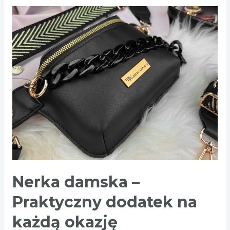
powinna
mieć
dobra
koszula
nocna?
Nerka damska –
Praktyczny dodatek na
każdą okazję