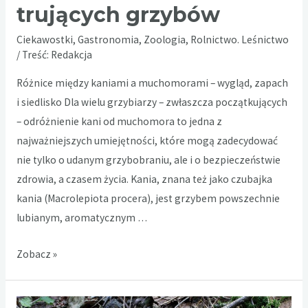
trujących grzybów
Ciekawostki
,
Gastronomia
,
Zoologia, Rolnictwo. Leśnictwo
/ Treść:
Redakcja
Różnice między kaniami a muchomorami – wygląd, zapach
i siedlisko Dla wielu grzybiarzy – zwłaszcza początkujących
– odróżnienie kani od muchomora to jedna z
najważniejszych umiejętności, które mogą zadecydować
nie tylko o udanym grzybobraniu, ale i o bezpieczeństwie
zdrowia, a czasem życia. Kania, znana też jako czubajka
kania (Macrolepiota procera), jest grzybem powszechnie
lubianym, aromatycznym …
Kanie
Zobacz »
a
muchomory