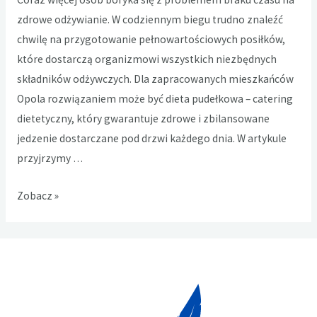
zdrowe odżywianie. W codziennym biegu trudno znaleźć
chwilę na przygotowanie pełnowartościowych posiłków,
które dostarczą organizmowi wszystkich niezbędnych
składników odżywczych. Dla zapracowanych mieszkańców
Opola rozwiązaniem może być dieta pudełkowa – catering
dietetyczny, który gwarantuje zdrowe i zbilansowane
jedzenie dostarczane pod drzwi każdego dnia. W artykule
przyjrzymy …
Zdrowe
Zobacz »
posiłki
na
co
dzień
–
dieta