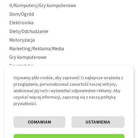
It/Komputery/Gry komputerowe
Dom/Ogród
Elektronika
Diety/Odchudzanie
Motoryzacja
Marketing/Reklama/Media
Gry komputerowe
Energetyka
Ekologia
Używamy pliki cookie, aby zapewnić Ci najlepsze wrażenia z
Ciekawostki
przeglądania, personalizować zawartość naszej witryny,
analizować jej ruch i wyświetlać odpowiednie reklamy. Aby
uzyskać więcej informacji, zapoznaj się z naszą polityką
prywatności.
ODMAWIAM
USTAWIENIA
Copyright © 2026 Blue Edu