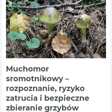
–
jak
odróżnić
jadalne
od
trujących
grzybów
Muchomor
sromotnikowy –
rozpoznanie, ryzyko
zatrucia i bezpieczne
zbieranie grzybów