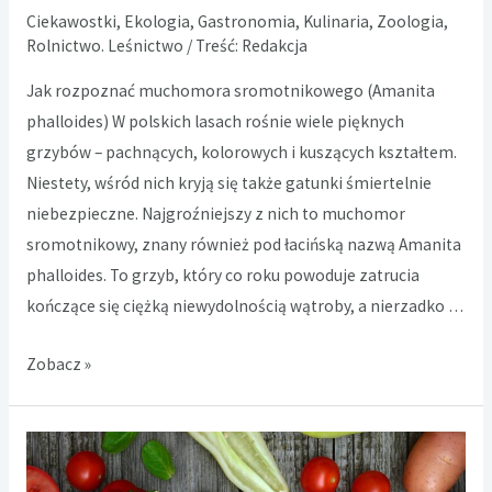
Ciekawostki
,
Ekologia
,
Gastronomia
,
Kulinaria
,
Zoologia,
Rolnictwo. Leśnictwo
/ Treść:
Redakcja
Jak rozpoznać muchomora sromotnikowego (Amanita
phalloides) W polskich lasach rośnie wiele pięknych
grzybów – pachnących, kolorowych i kuszących kształtem.
Niestety, wśród nich kryją się także gatunki śmiertelnie
niebezpieczne. Najgroźniejszy z nich to muchomor
sromotnikowy, znany również pod łacińską nazwą Amanita
phalloides. To grzyb, który co roku powoduje zatrucia
kończące się ciężką niewydolnością wątroby, a nierzadko …
Muchomor
Zobacz »
sromotnikowy
–
rozpoznanie,
ryzyko