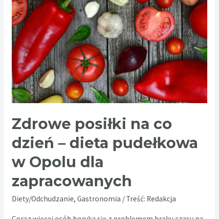
zatrucia
i
bezpieczne
zbieranie
grzybów
Zdrowe posiłki na co
dzień – dieta pudełkowa
w Opolu dla
zapracowanych
Diety/Odchudzanie
,
Gastronomia
/ Treść:
Redakcja
Coraz więcej osób boryka się z problemem braku czasu na