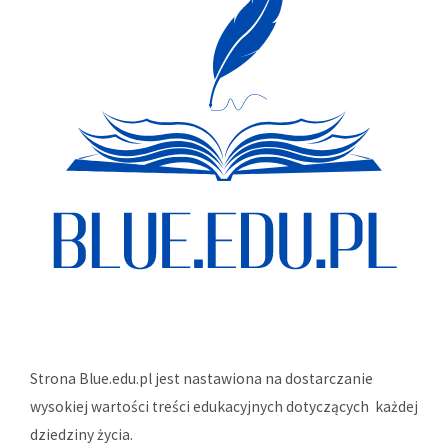
pudełkowa
w
Opolu
dla
zapracowanych
Strona Blue.edu.pl jest nastawiona na dostarczanie
wysokiej wartości treści edukacyjnych dotyczących każdej
dziedziny życia.