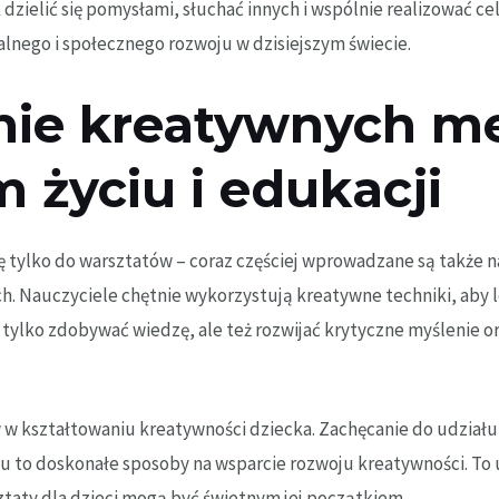
k dzielić się pomysłami, słuchać innych i wspólnie realizować c
lnego i społecznego rozwoju w dzisiejszym świecie.
nie kreatywnych m
 życiu i edukacji
ę tylko do warsztatów – coraz częściej wprowadzane są także n
. Nauczyciele chętnie wykorzystują kreatywne techniki, aby le
 tylko zdobywać wiedzę, ale też rozwijać krytyczne myślenie 
 w kształtowaniu kreatywności dziecka. Zachęcanie do udział
to doskonałe sposoby na wsparcie rozwoju kreatywności. To 
sztaty dla dzieci mogą być świetnym jej początkiem.