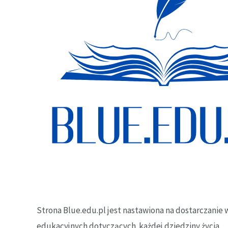
Strona Blue.edu.pl jest nastawiona na dostarczanie w
edukacyjnych dotyczących każdej dziedziny życia.