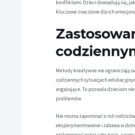
konfliktami. Dzieci dowiadują się, ja
kluczowe znaczenie dla ich emocjona
Zastosowa
codziennym
Metody kreatywne nie ograniczają si
codziennych sytuacjach edukacyjnych
angażujące. To pozwala dzieciom nie
problemów.
Nie można zapominać o roli rodziców
eksperymentowanie i zabawa w domu 
pielęgnować przez całe życie, a war