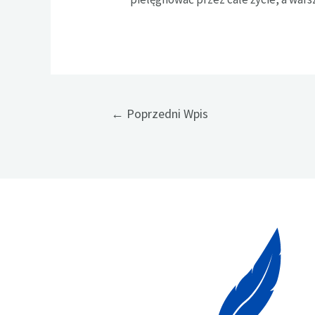
Nawigacja
←
Poprzedni Wpis
wpisu