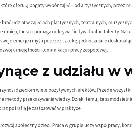
, które oferują bogaty wybór zajęć – od artystycznych, przez mu
ę brać udział w zajęciach plastycznych, teatralnych, muzyczny
ne umiejętności i pomaga odkrywać indywidualne talenty. Na 
ć swoje emocje i myśli poprzez sztukę, jednocześnie doskonaląc
rozwój umiejętności komunikacji i pracy zespołowej.
łynące z udziału w 
zynosi dzieciom wiele pozytywnych efektów. Przede wszystkim 
jne metody przekazywania wiedzy. Dzięki temu, że samodzieln
oraz potrafią je zastosować w praktyce.
ozwój społeczny dzieci. Praca w grupie uczy współpracy, komun