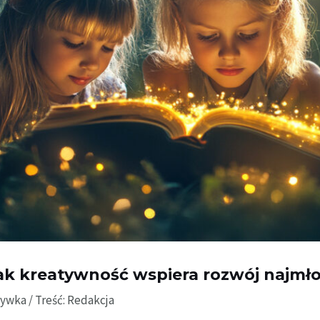
 jak kreatywność wspiera rozwój najmł
rywka
/ Treść:
Redakcja