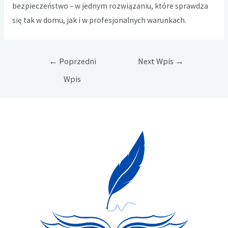
bezpieczeństwo – w jednym rozwiązaniu, które sprawdza
się tak w domu, jak i w profesjonalnych warunkach.
Nawigacja
←
Poprzedni
Next Wpis
→
wpisu
Wpis