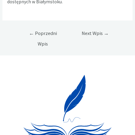
dostępnych w Białymstoku.
Nawigacja
←
Poprzedni
Next Wpis
→
wpisu
Wpis