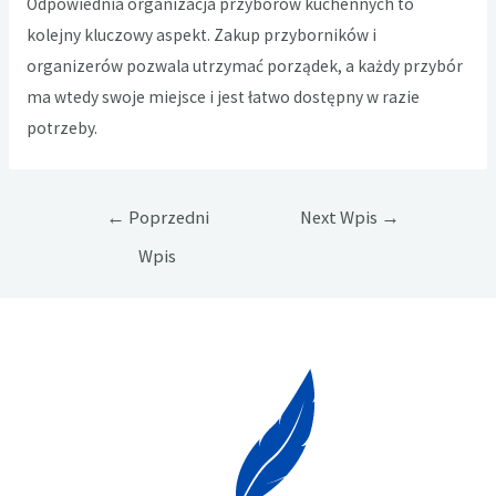
Odpowiednia organizacja przyborów kuchennych to
kolejny kluczowy aspekt. Zakup przyborników i
organizerów pozwala utrzymać porządek, a każdy przybór
ma wtedy swoje miejsce i jest łatwo dostępny w razie
potrzeby.
Nawigacja
←
Poprzedni
Next Wpis
→
wpisu
Wpis