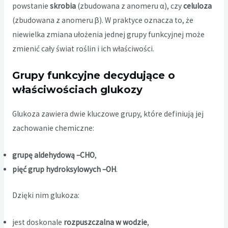
powstanie
skrobia
(zbudowana z anomeru α), czy
celuloza
(zbudowana z anomeru β). W praktyce oznacza to, że
niewielka zmiana ułożenia jednej grupy funkcyjnej może
zmienić cały świat roślin i ich właściwości.
Grupy funkcyjne decydujące o
właściwościach glukozy
Glukoza zawiera dwie kluczowe grupy, które definiują jej
zachowanie chemiczne:
grupę aldehydową –CHO
,
pięć grup hydroksylowych –OH
.
Dzięki nim glukoza:
jest doskonale
rozpuszczalna w wodzie
,