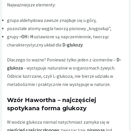
Najważniejsze elementy:
grupa aldehydowa zawsze znajduje się u góry,
pozostałe atomy węgla tworzą pionowy „kręgosłup”,
grupy
–OH
i
H
ustawione są naprzemiennie, tworząc
charakterystyczny układ dla
D-glukozy
.
Dlaczego to ważne? Ponieważ tylko jeden z izomerów –
D-
glukoza
– występuje naturalnie w organizmach żywych.
Odbicie lustrzane, czyli L-glukoza, nie bierze udziału w
metabolizmie i praktycznie nie występuje w naturze.
Wzór Hawortha – najczęściej
spotykana forma glukozy
W wodzie glukoza niemal natychmiast zamyka się w
pierścień sześcioczłonowy
, tworząc tzw.
piranozę
(od