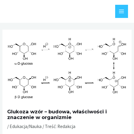
Skip
to
MAI
content
MEN
Glukoza wzór – budowa, właściwości i
znaczenie w organizmie
/
Edukacja/Nauka
/ Treść:
Redakcja