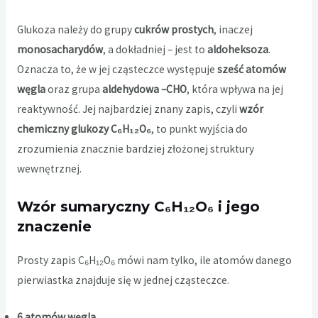
Glukoza należy do grupy
cukrów prostych
, inaczej
monosacharydów
, a dokładniej – jest to
aldoheksoza
.
Oznacza to, że w jej cząsteczce występuje
sześć atomów
węgla
oraz grupa
aldehydowa –CHO
, która wpływa na jej
reaktywność. Jej najbardziej znany zapis, czyli
wzór
chemiczny glukozy C₆H₁₂O₆
, to punkt wyjścia do
zrozumienia znacznie bardziej złożonej struktury
wewnętrznej.
Wzór sumaryczny C₆H₁₂O₆ i jego
znaczenie
Prosty zapis C₆H₁₂O₆ mówi nam tylko, ile atomów danego
pierwiastka znajduje się w jednej cząsteczce.
6 atomów węgla
,