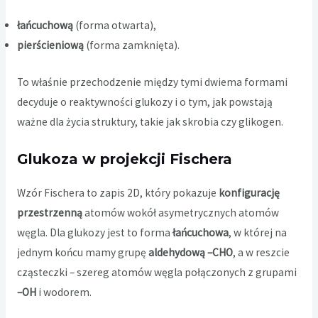
łańcuchową
(forma otwarta),
pierścieniową
(forma zamknięta).
To właśnie przechodzenie między tymi dwiema formami
decyduje o reaktywności glukozy i o tym, jak powstają
ważne dla życia struktury, takie jak skrobia czy glikogen.
Glukoza w projekcji Fischera
Wzór Fischera to zapis 2D, który pokazuje
konfigurację
przestrzenną
atomów wokół asymetrycznych atomów
węgla. Dla glukozy jest to forma
łańcuchowa
, w której na
jednym końcu mamy grupę
aldehydową –CHO
, a w reszcie
cząsteczki – szereg atomów węgla połączonych z grupami
–OH
i wodorem.