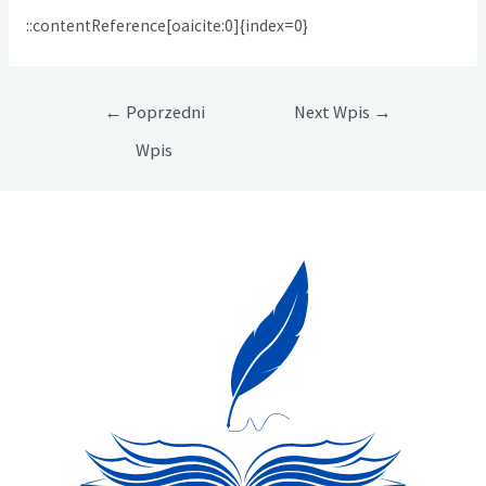
::contentReference[oaicite:0]{index=0}
Nawigacja
←
Poprzedni
Next Wpis
→
wpisu
Wpis