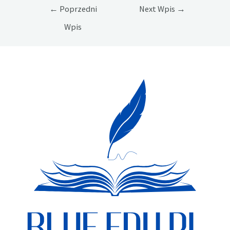
Nawigacja
←
Poprzedni
Next Wpis
→
wpisu
Wpis