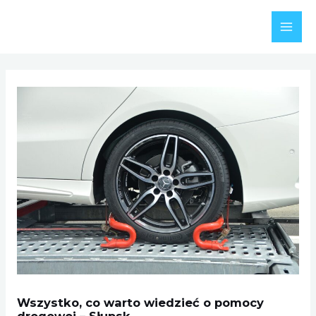
Skip
to
MAI
content
MEN
Wszystko, co warto wiedzieć o pomocy
drogowej – Słupsk