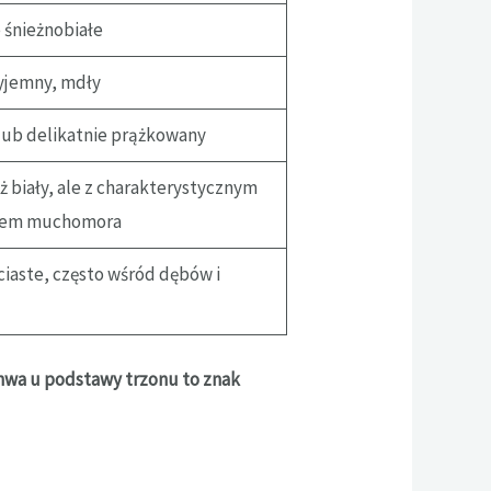
 śnieżnobiałe
yjemny, mdły
lub delikatnie prążkowany
 biały, ale z charakterystycznym
hem muchomora
ściaste, często wśród dębów i
wa u podstawy trzonu to znak