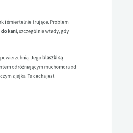
jak i śmiertelnie trujące. Problem
 do kani
, szczególnie wtedy, gdy
 powierzchnią. Jego
blaszki są
entem odróżniającym muchomora od
zym z jajka. Ta cecha jest