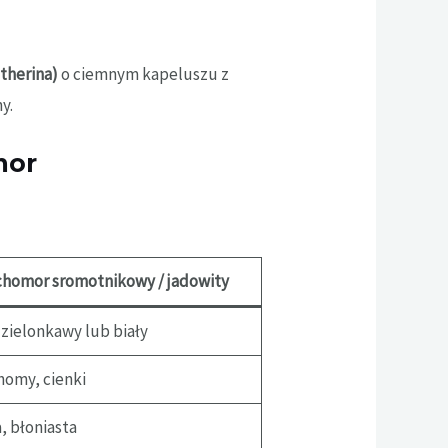
therina)
o ciemnym kapeluszu z
y.
mor
homor sromotnikowy / jadowity
 zielonkawy lub biały
homy, cienki
, błoniasta