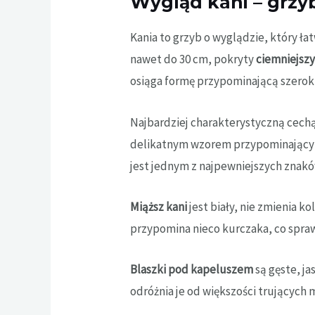
Wygląd kani – grzy
Kania to grzyb o wyglądzie, który ła
nawet do 30 cm, pokryty
ciemniejszy
osiąga formę przypominającą szeroki
Najbardziej charakterystyczną cechą
delikatnym wzorem przypominającym
jest jednym z najpewniejszych znak
Miąższ kani
jest biały, nie zmienia 
przypomina nieco kurczaka, co spraw
Blaszki pod kapeluszem
są gęste, j
odróżnia je od większości trującyc