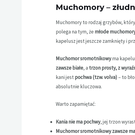
Muchomory – złudne
Muchomory to rodzaj grzybów, który
polega na tym, że
młode muchomory, 
kapelusz jest jeszcze zamknięty i pr
Muchomor sromotnikowy
ma kapelus
zawsze białe
, a
trzon prosty, z wyra
kani jest
pochwa (tzw. volva)
– to bło
absolutnie kluczowa.
Warto zapamiętać:
Kania nie ma pochwy
, jej trzon wyra
Muchomor sromotnikowy zawsze m