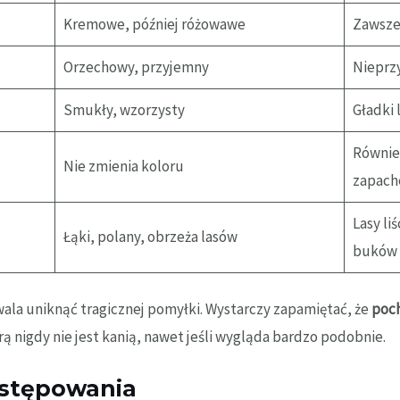
Kremowe, później różowawe
Zawsze
Orzechowy, przyjemny
Nieprz
Smukły, wzorzysty
Gładki 
Również
Nie zmienia koloru
zapac
Lasy li
Łąki, polany, obrzeża lasów
buków
zwala uniknąć tragicznej pomyłki. Wystarczy zapamiętać, że
poch
rą nigdy nie jest kanią, nawet jeśli wygląda bardzo podobnie.
występowania