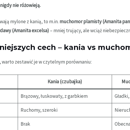
nigdy nie różowieją.
ają mylone z kanią, to m.in.
muchomor plamisty (Amanita pan
awy (Amanita excelsa)
– mniej trujący, ale wciąż niebezpieczn
niejszych cech – kania vs mucho
e, warto zestawić je w czytelnym porównaniu:
Kania (czubajka)
Muc
Brązowy, łuskowaty, z garbkiem
Gładki,
Ruchomy, szeroki
Nieruc
Brak
Obecna