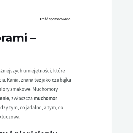
rami –
ażniejszych umiejętności, które
a. Kania, znana też jako
czubajka
walory smakowe. Muchomory
enie
, zwłaszcza
muchomor
ędzy tym, co jadalne, a tym, co
 kluczowa.