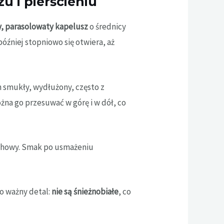
 i pierścieniu
, parasolowaty kapelusz
o średnicy
później stopniowo się otwiera, aż
n smukły, wydłużony, często z
żna go przesuwać w górę i w dół, co
zechowy. Smak po usmażeniu
o ważny detal:
nie są śnieżnobiałe
, co