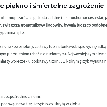
 piękno i śmiertelne zagrożenie
 obejmuje zarówno gatunki jadalne (jak
muchomor cesarski
), 
zwłaszcza sromotnikowy i jadowity, bywają łudząco podobne
zypomina jajko.
z oliwkowozielony, żółtawy lub zielonkawobrązowy, z gładką
źnym pierścieniem
(choć nie ruchomym). Najważniejszym elem
niasty woreczek u podstawy trzonu, w którym grzyb wyrasta nic
sta bezpośrednio z ziemi.
a pochwę
, nawet jeśli częściowo ukrytą w glebie.