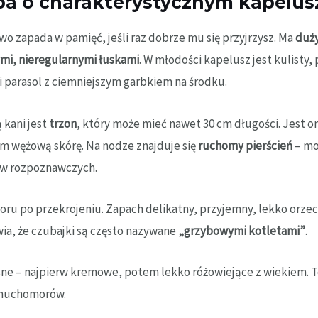
ba o charakterystycznym kapeluszu
two zapada w pamięć, jeśli raz dobrze mu się przyjrzysz. Ma
duży
mi, nieregularnymi łuskami
. W młodości kapelusz jest kulisty, 
 parasol z ciemniejszym garbkiem na środku.
 kani jest
trzon
, który może mieć nawet 30 cm długości. Jest o
 wężową skórę. Na nodze znajduje się
ruchomy pierścień
– mo
ów rozpoznawczych.
koloru po przekrojeniu. Zapach delikatny, przyjemny, lekko or
ia, że czubajki są często nazywane
„grzybowymi kotletami”
.
asne – najpierw kremowe, potem lekko różowiejące z wiekiem. T
h muchomorów.