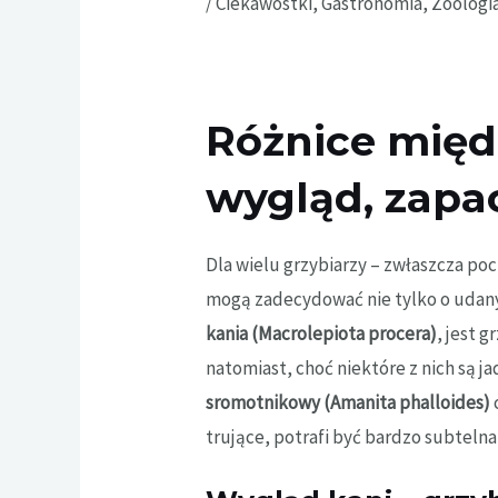
/
Ciekawostki
,
Gastronomia
,
Zoologia
Różnice mię
wygląd, zapac
Dla wielu grzybiarzy – zwłaszcza po
mogą zadecydować nie tylko o udanym
kania (Macrolepiota procera)
, jest
natomiast, choć niektóre z nich są 
sromotnikowy (Amanita phalloides)
trujące, potrafi być bardzo subteln