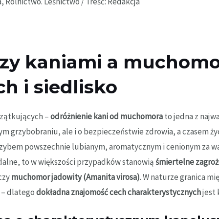
, Rolnictwo. Leśnictwo
/ Treść:
Redakcja
dzy kaniami a muchomo
h i siedlisko
czątkujących –
odróżnienie kani od muchomora
to jedna z najw
 grzybobraniu, ale i o bezpieczeństwie zdrowia, a czasem życi
 grzybem powszechnie lubianym, aromatycznym i cenionym za 
jadalne, to w większości przypadków stanowią
śmiertelne zagroż
czy
muchomor jadowity (Amanita virosa)
. W naturze granica mi
a – dlatego
dokładna znajomość cech charakterystycznych
jest