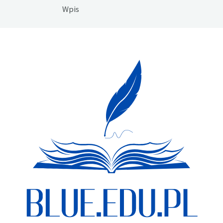
wpisu
Wpis