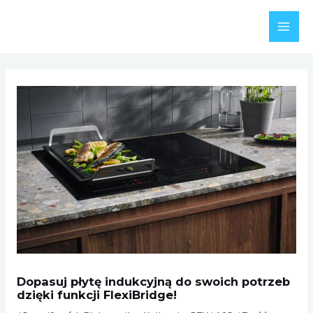
Skip
to
MAI
content
MEN
Dopasuj płytę indukcyjną do swoich potrzeb
dzięki funkcji FlexiBridge!