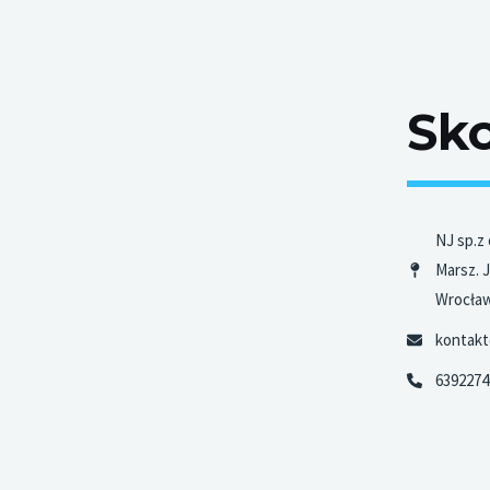
Sko
NJ sp.z 
Marsz. 
Wrocła
kontakt
6392274