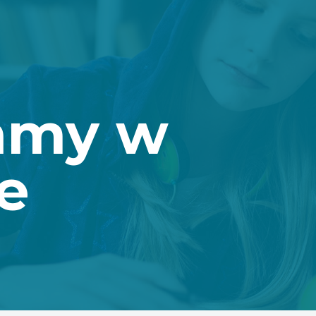
ńmy w
e