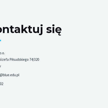
ntaktuj się
o.o.
Józefa Piłsudskiego 74/320
w
@blue.edu.pl
02