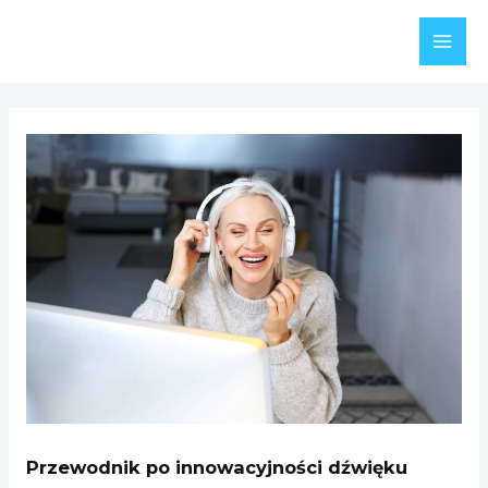
Skip
to
MAI
content
MEN
Przewodnik po innowacyjności dźwięku