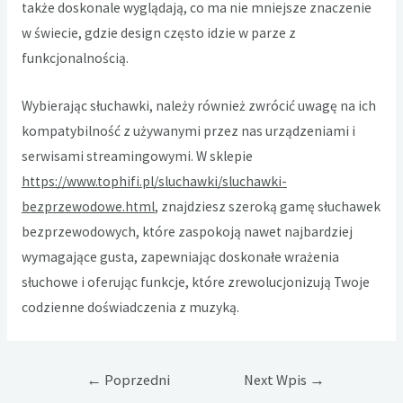
także doskonale wyglądają, co ma nie mniejsze znaczenie
w świecie, gdzie design często idzie w parze z
funkcjonalnością.
Wybierając słuchawki, należy również zwrócić uwagę na ich
kompatybilność z używanymi przez nas urządzeniami i
serwisami streamingowymi. W sklepie
https://www.tophifi.pl/sluchawki/sluchawki-
bezprzewodowe.html
, znajdziesz szeroką gamę słuchawek
bezprzewodowych, które zaspokoją nawet najbardziej
wymagające gusta, zapewniając doskonałe wrażenia
słuchowe i oferując funkcje, które zrewolucjonizują Twoje
codzienne doświadczenia z muzyką.
Nawigacja
←
Poprzedni
Next Wpis
→
wpisu