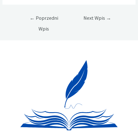
Nawigacja
←
Poprzedni
Next Wpis
→
wpisu
Wpis