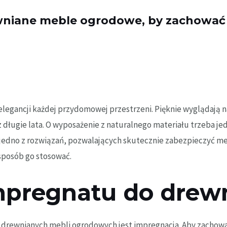
wniane meble ogrodowe, by zachować 
egancji każdej przydomowej przestrzeni. Pięknie wyglądają na
z długie lata. O wyposażenie z naturalnego materiału trzeba j
jedno z rozwiązań, pozwalających skutecznie zabezpieczyć 
sposób go stosować.
mpregnatu do drew
 drewnianych mebli ogrodowych jest impregnacja. Aby zachow