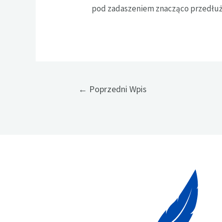
pod zadaszeniem znacząco przedłuży
Nawigacja
←
Poprzedni Wpis
wpisu