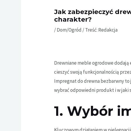
Jak zabezpieczyć dre
charakter?
/
Dom/Ogród
/ Treść:
Redakcja
Drewniane meble ogrodowe dodają el
cieszyć swoją funkcjonalnością prze
Impregnat do drewna bezbarwny to 
wybrać odpowiedni produkt i w jaki 
1. Wybór i
Kluczowym działaniem w pielęgnacji