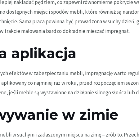
epiej nakładać pędzlem, co zapewni równomierne pokrycie wsz
dostępnych miejsc i spodów mebli, które również są narażone 
chnięcie. Sama praca powinna być prowadzona w suchy dzień, 
i w trakcie malowania bardzo dokładnie mieszać impregnat.
a aplikacja
ych efektów w zabezpieczaniu mebli, impregnację warto regula
aplikowany co najmniej raz w roku, przed rozpoczęciem sezo
ne, jeśli meble są wystawione na działanie silnego słońca lub 
wywanie w zimie
mebli w suchym i zadaszonym miejscu na zimę – zrób to. Prz