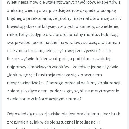
Wielu niesamowicie utalentowanych twórców, ekspertów z
unikalną wiedzą oraz przedsiębiorców, wpada w pułapkę
błędnego przekonania, że „dobry materiał obroni się sam”.
Inwestują dziesiątki tysięcy złotych w kamery, oświetlenie,
mikrofony studyjne oraz profesjonalny montaż. Publikują
swoje wideo, pełne nadziei na wiralowy sukces, a w zamian
otrzymują brutalną lekcję cyfrowej rzeczywistości. Ich
licznik wyświetleń ledwo drgnie, a pod filmem widnieje
najgorszy z możliwych widoków – zaledwie jedna czy dwie
„łapki w górę”. Frustracja miesza się z poczuciem
niesprawiedliwości. Dlaczego przeciętne filmy konkurencji
zbierają tysiące ocen, podczas gdy wybitne merytorycznie
dzieło tonie w informacyjnym szumie?
Odpowiedzią na to zjawisko nie jest brak talentu, lecz brak
zrozumienia, jak w dobie sztucznej inteligencji i