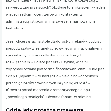
języku angielskim czy wietnamskim, które korzystają z
serwerów „po przejściach”. Skutkuje to znikającymi w jeden
wieczór setkami ocen, zerowym kontaktem z
administracją i straconym na zawsze, zmarnowanym
budżetem.
Jeżeli chcesz grać na stole dla dorosłych rekinów, budując
niepodważalny wizerunek cyfrowy, jedynym racjonalnym i
sprawdzonym przez setki domów mediowych
rozwiązaniem w Polsce jest ekskluzywna, w pełni
zoptymalizowana platforma
Zboostowani.com
. To nie jest
sklep z „lajkami” – to narzędziownia dla nowoczesnych
przedsiębiorców stawiających inżynierię wzrostów
(Growth) ponad marzenia z romantycznego etapu
„powolnego rośnięcia” z dwoma fanami w miesiącu.
Gdzie leży potężna przewaga