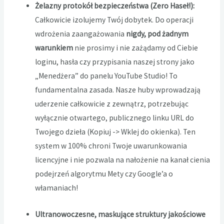
Żelazny protokół bezpieczeństwa (Zero Haseł!):
Całkowicie izolujemy Twój dobytek. Do operacji
wdrożenia zaangażowania
nigdy, pod żadnym
warunkiem
nie prosimy i nie zażądamy od Ciebie
loginu, hasła czy przypisania naszej strony jako
„Menedżera” do panelu YouTube Studio! To
fundamentalna zasada. Nasze huby wprowadzają
uderzenie całkowicie z zewnątrz, potrzebując
wyłącznie otwartego, publicznego linku URL do
Twojego dzieła (Kopiuj -> Wklej do okienka). Ten
system w 100% chroni Twoje uwarunkowania
licencyjne i nie pozwala na nałożenie na kanał cienia
podejrzeń algorytmu Mety czy Google’a o
włamaniach!
Ultranowoczesne, maskujące struktury jakościowe