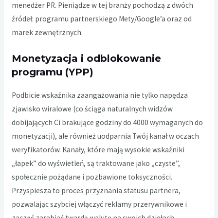
menedżer PR. Pieniądze w tej branży pochodzą z dwóch
źródeł: programu partnerskiego Mety/Google’a oraz od
marek zewnętrznych.
Monetyzacja i odblokowanie
programu (YPP)
Podbicie wskaźnika zaangażowania nie tylko napędza
zjawisko wiralowe (co ściąga naturalnych widzów
dobijających Ci brakujące godziny do 4000 wymaganych do
monetyzacji), ale również uodparnia Twój kanał w oczach
weryfikatorów. Kanały, które mają wysokie wskaźniki
„łapek” do wyświetleń, są traktowane jako „czyste”,
społecznie pożądane i pozbawione toksyczności.
Przyspiesza to proces przyznania statusu partnera,
pozwalając szybciej włączyć reklamy przerywnikowe i
zacząć zarabiać twardą walutę na swoich dziełach.