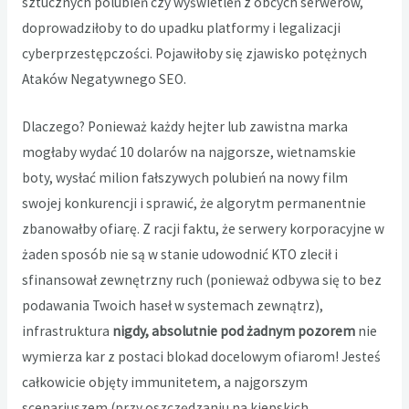
sztucznych polubień czy wyświetleń z obcych serwerów,
doprowadziłoby to do upadku platformy i legalizacji
cyberprzestępczości. Pojawiłoby się zjawisko potężnych
Ataków Negatywnego SEO.
Dlaczego? Ponieważ każdy hejter lub zawistna marka
mogłaby wydać 10 dolarów na najgorsze, wietnamskie
boty, wysłać milion fałszywych polubień na nowy film
swojej konkurencji i sprawić, że algorytm permanentnie
zbanowałby ofiarę. Z racji faktu, że serwery korporacyjne w
żaden sposób nie są w stanie udowodnić KTO zlecił i
sfinansował zewnętrzny ruch (ponieważ odbywa się to bez
podawania Twoich haseł w systemach zewnątrz),
infrastruktura
nigdy, absolutnie pod żadnym pozorem
nie
wymierza kar z postaci blokad docelowym ofiarom! Jesteś
całkowicie objęty immunitetem, a najgorszym
scenariuszem (przy oszczędzaniu na kiepskich