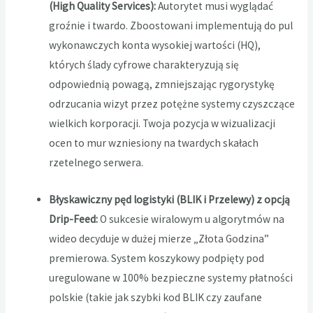
(High Quality Services):
Autorytet musi wyglądać
groźnie i twardo. Zboostowani implementują do pul
wykonawczych konta wysokiej wartości (HQ),
których ślady cyfrowe charakteryzują się
odpowiednią powagą, zmniejszając rygorystykę
odrzucania wizyt przez potężne systemy czyszczące
wielkich korporacji. Twoja pozycja w wizualizacji
ocen to mur wzniesiony na twardych skałach
rzetelnego serwera.
Błyskawiczny pęd logistyki (BLIK i Przelewy) z opcją
Drip-Feed:
O sukcesie wiralowym u algorytmów na
wideo decyduje w dużej mierze „Złota Godzina”
premierowa. System koszykowy podpięty pod
uregulowane w 100% bezpieczne systemy płatności
polskie (takie jak szybki kod BLIK czy zaufane