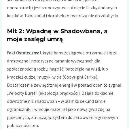
operatorach) jest samoczynne cofnięcie liczby dodanych
kciuków. Twój kanał i dorobek to twierdza nie do zdobycia.
Mit 2: Wpadnę w Shadowbana, a
moje zasięgi umrą
Fakt Ostateczny:
Ukryte bany zasięgowe otrzymuje się za
drastyczne i notoryczne łamanie wytycznych dla
społeczności: groźby, nagość, patologie na wizji, lub
kradzież cudzej muzyki w tle (Copyright Strike).
Dostarczenie zewnętrznej energii w postaci ocen to sygnał
„Velocity Burst” (eksplozja prędkości). Działa dokładnie
odwrotnie niż shadowban – w ułamku sekund łamie
ograniczniki i winduje materiał jako nową gwiazdę na
polecanych, zmuszając system do serwowania go nowym
publicznościom.