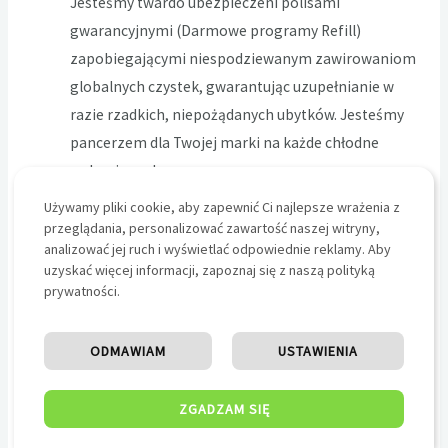
Jesteśmy twardo ubezpieczeni polisami
gwarancyjnymi (Darmowe programy Refill)
zapobiegającymi niespodziewanym zawirowaniom
globalnych czystek, gwarantując uzupełnianie w
razie rzadkich, niepożądanych ubytków. Jesteśmy
pancerzem dla Twojej marki na każde chłodne
wahanie rynku.
Używamy pliki cookie, aby zapewnić Ci najlepsze wrażenia z
Wyjdź z szufladki utopijnych marzycieli, którzy odmawiają
przeglądania, personalizować zawartość naszej witryny,
analizować jej ruch i wyświetlać odpowiednie reklamy. Aby
zaakceptowania chłodnych i w pełni zinformatyzowanych
uzyskać więcej informacji, zapoznaj się z naszą polityką
realiów 2026 roku. Skoro produkujesz wspaniały montaż,
prywatności.
mądre teksty czy wybitny asortyment muzyczny, Twoim
obowiązkiem jest użycie każdej legalnej w wirtualnym
ODMAWIAM
USTAWIENIA
obiegu siły, by wepchnąć swoje rozwiązania przed oczy
setek tysięcy nowych decydentów. Zbuduj wokół swoich
ZGADZAM SIĘ
premier aurę rynkowego fenomenu za pomocą
sprawdzonej inżynierii liczb. Otwórz panel na bezpiecznej