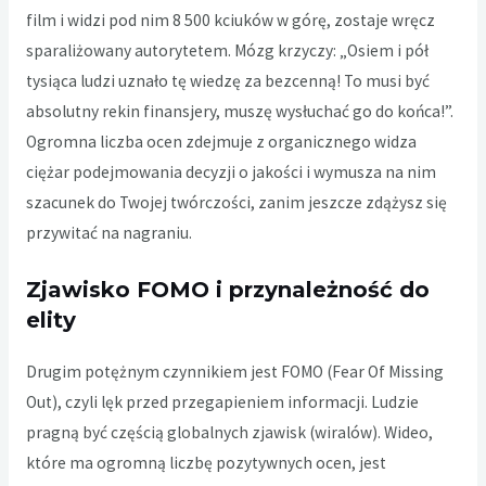
film i widzi pod nim 8 500 kciuków w górę, zostaje wręcz
sparaliżowany autorytetem. Mózg krzyczy: „Osiem i pół
tysiąca ludzi uznało tę wiedzę za bezcenną! To musi być
absolutny rekin finansjery, muszę wysłuchać go do końca!”.
Ogromna liczba ocen zdejmuje z organicznego widza
ciężar podejmowania decyzji o jakości i wymusza na nim
szacunek do Twojej twórczości, zanim jeszcze zdążysz się
przywitać na nagraniu.
Zjawisko FOMO i przynależność do
elity
Drugim potężnym czynnikiem jest FOMO (Fear Of Missing
Out), czyli lęk przed przegapieniem informacji. Ludzie
pragną być częścią globalnych zjawisk (wiralów). Wideo,
które ma ogromną liczbę pozytywnych ocen, jest