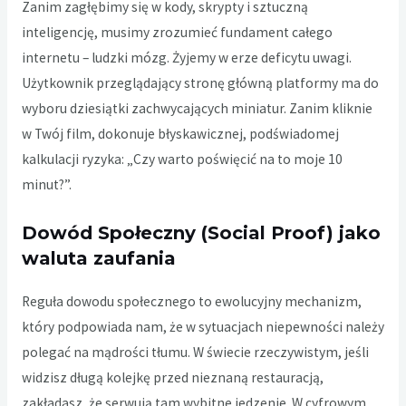
Zanim zagłębimy się w kody, skrypty i sztuczną
inteligencję, musimy zrozumieć fundament całego
internetu – ludzki mózg. Żyjemy w erze deficytu uwagi.
Użytkownik przeglądający stronę główną platformy ma do
wyboru dziesiątki zachwycających miniatur. Zanim kliknie
w Twój film, dokonuje błyskawicznej, podświadomej
kalkulacji ryzyka: „Czy warto poświęcić na to moje 10
minut?”.
Dowód Społeczny (Social Proof) jako
waluta zaufania
Reguła dowodu społecznego to ewolucyjny mechanizm,
który podpowiada nam, że w sytuacjach niepewności należy
polegać na mądrości tłumu. W świecie rzeczywistym, jeśli
widzisz długą kolejkę przed nieznaną restauracją,
zakładasz, że serwują tam wybitne jedzenie. W cyfrowym