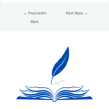
Nawigacja
←
Poprzedni
Next Wpis
→
wpisu
Wpis