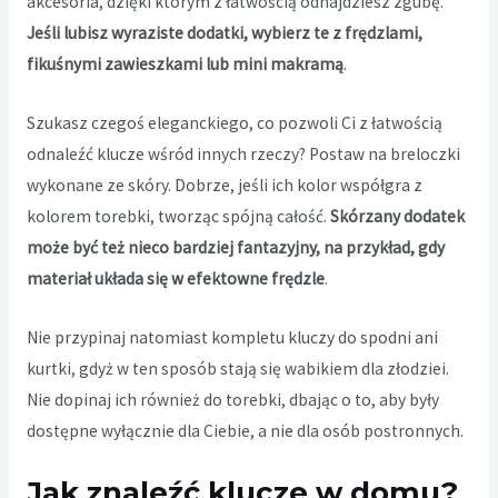
akcesoria, dzięki którym z łatwością odnajdziesz zgubę.
Jeśli lubisz wyraziste dodatki, wybierz te z frędzlami,
fikuśnymi zawieszkami lub mini makramą
.
Szukasz czegoś eleganckiego, co pozwoli Ci z łatwością
odnaleźć klucze wśród innych rzeczy? Postaw na breloczki
wykonane ze skóry. Dobrze, jeśli ich kolor współgra z
kolorem torebki, tworząc spójną całość.
Skórzany dodatek
może być też nieco bardziej fantazyjny, na przykład, gdy
materiał układa się w efektowne frędzle
.
Nie przypinaj natomiast kompletu kluczy do spodni ani
kurtki, gdyż w ten sposób stają się wabikiem dla złodziei.
Nie dopinaj ich również do torebki, dbając o to, aby były
dostępne wyłącznie dla Ciebie, a nie dla osób postronnych.
Jak znaleźć klucze w domu?