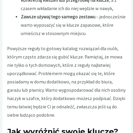
konkretną kieszeń lub przegródkę na klucze
, a z
czasem wkładanie ich do niej wejdzie w nawyk,
Zawsze używaj tego samego zestawu
– jednocześnie
warto wyposażyć się w klucze zapasowe, które
umieścisz w stosownym miejscu.
Powyższe reguły to gotowy katalog rozwiązań dla osób,
którym często zdarza się gubić klucze. Pamiętaj, że mowa
nie tylko o tych domowych, które z reguły najłatwiej
uporządkować. Problemem mogą okazać się te, które
posiadamy w domu dodatkowo, na przykład do biura,
garażu lub piwnicy. Warto wygospodarować dla nich osobny
haczyk w szafce, który dodatkowo możesz podpisać. Dzięki
temu łatwiej będzie Ci je odnaleźć, zwłaszcza jeśli są do
siebie łudząco podobne.
Jak wyróżnić swoje klucze?