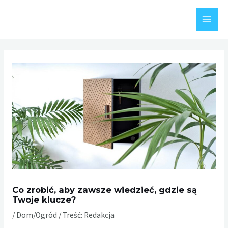
Skip
to
MAI
content
MEN
Co zrobić, aby zawsze wiedzieć, gdzie są
Twoje klucze?
/
Dom/Ogród
/ Treść:
Redakcja